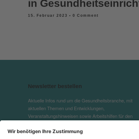
in Gesundheitseinric
15. Februar 2023
• 0 Comment
Newsletter bestellen
Aktuelle Infos rund um die Gesundheitsbranche, mit
aktuellen Themen und Entwicklungen,
Veranstaltungshinweisen sowie Arbeitshilfen für den
Alltag in Healthcare-Einrichtungen.
Jetzt abonnieren!